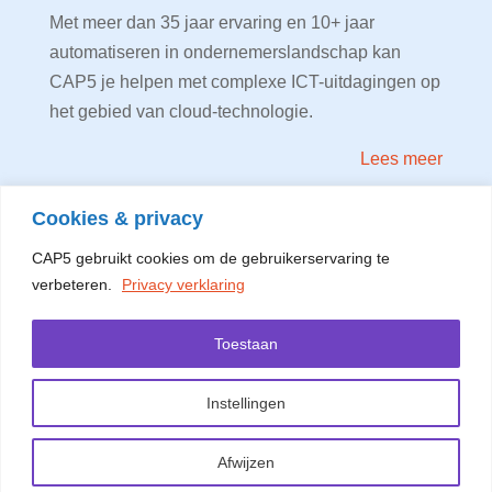
Met meer dan 35 jaar ervaring en 10+ jaar
automatiseren in ondernemerslandschap kan
CAP5 je helpen met complexe ICT-uitdagingen op
het gebied van cloud-technologie.
Lees meer
Cookies & privacy
Privacy verklaring
CAP5 gebruikt cookies om de gebruikerservaring te
verbeteren.
Privacy verklaring
Algemene voorwaarden CAP5 B.V.
Meer informatie vind je op de
contact pagina
.
Toestaan
Instellingen
Afwijzen
Management & Design: CAP5 B.V.