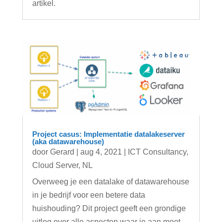
artikel.
Project casus: Implementatie datalakeserver
(aka datawarehouse)
door
Gerard
|
aug 4, 2021
|
ICT Consultancy
,
Cloud Server
,
NL
Overweeg je een datalake of datawarehouse
in je bedrijf voor een betere data
huishouding? Dit project geeft een grondige
uitleg over alle aspecten waar je aan moet